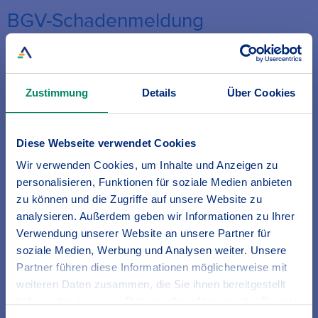
BGV-Schadenmeldung
Einstieg
Was ist passiert?
Kontakt
Abschicken
Zustimmung
Details
Über Cookies
Bitte geben Sie hier die erforderlichen Daten zur Identifizerung
des Vertrags ein, zu dem Sie einen Schaden melden möchten und
klicken Sie dann auf "Weiter".
Diese Webseite verwendet Cookies
Auswahl des betroffenen Vertrages
Wir verwenden Cookies, um Inhalte und Anzeigen zu
personalisieren, Funktionen für soziale Medien anbieten
Versicherungsschein-Nr.: V-
zu können und die Zugriffe auf unsere Website zu
analysieren. Außerdem geben wir Informationen zu Ihrer
Verwendung unserer Website an unsere Partner für
soziale Medien, Werbung und Analysen weiter. Unsere
Name
des Kunden
Partner führen diese Informationen möglicherweise mit
weiteren Daten zusammen, die Sie ihnen bereitgestellt
haben oder die sie im Rahmen Ihrer Nutzung der Dienste